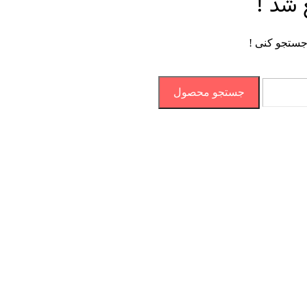
 شد !
جستجو کنی !
جستجو محصول