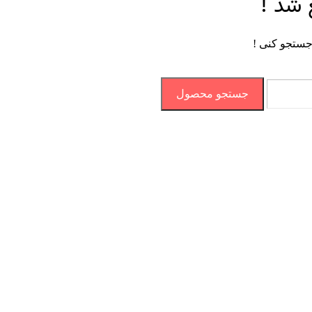
 شد !
جستجو کنی !
جستجو محصول